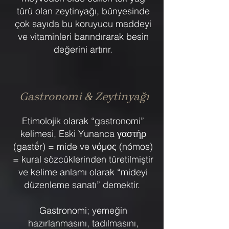
türü olan zeytinyağı, bünyesinde
çok sayıda bu koruyucu maddeyi
ve vitaminleri barındırarak besin
değerini artırır.
Gastronomi & Zeytinyağı
Etimolojik olarak “gastronomi”
kelimesi, Eski Yunanca γαστήρ
(gastḗr) = mide ve νόμος (nómos)
= kural sözcüklerinden türetilmiştir
ve kelime anlamı olarak “mideyi
düzenleme sanatı” demektir.
Gastronomi; yemeğin
hazırlanmasını, tadılmasını,