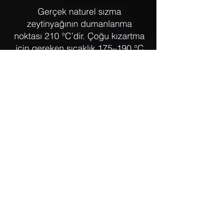
Gerçek naturel sızma
zeytinyağının dumanlanma
noktası 210 °C’dir. Çoğu kızartma
için gereken sıcaklık 175–190 °C
olduğundan, kaliteli zeytinyağı
kızartma için uygundur. Ancak
düşük kalite, asitliği yüksek ve
katkılı yağlarda bu nokta düşebilir.
Bu nedenle kızartmalarda her
zaman yüksek kaliteli zeytinyağı
kullanılmalıdır.
İpucu: Büyük bir tenceredeki
zeytinyağı, süzülerek 4–5 kez
güvenle yeniden kullanılabilir.
Akdeniz mutfağında yüzyıllardır