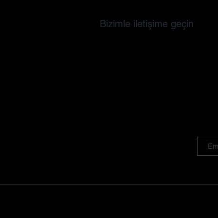
Bizimle iletişime geçin
©2025, Oro di Milas tarafından | Her hakkı sakl