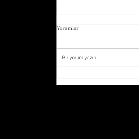
Yorumlar
Bir yorum yazın...
Limonlu Çatlak Kurabiye