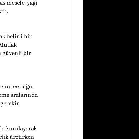
as mesele, yağı 
ir.
k belirli bir 
Mutfak 
 güvenli bir 
kararma, ağır 
rme aralarında 
gerekir.
la kurulayarak 
rlık üretirken 