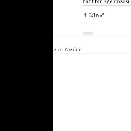
hafif bir Ege imzası 
Son Yazılar