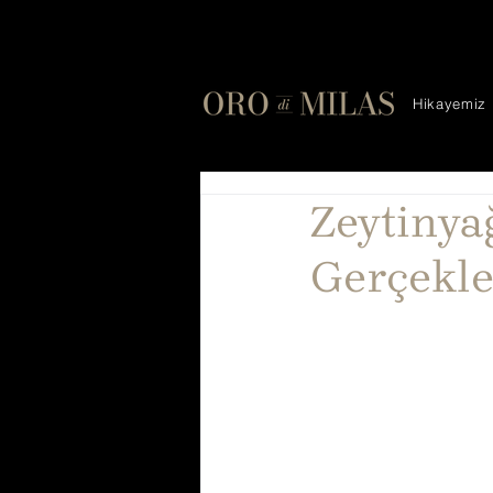
Hikayemiz
Zeytinyağ
Gerçekle