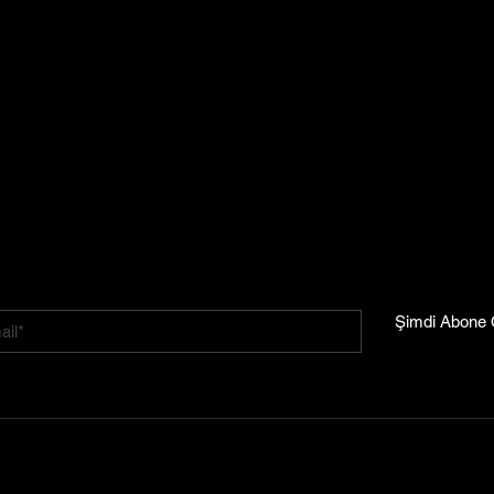
Adres
Eminems Zeytinyağı Fabrikası
Zeytinyağı Fabrikası, Mağaza, Kafe, Restoran, Etkinlikler
Milas-Söke
Karayolu üzerinde
Ekindere Mah. Merkez 47 Cd. No.112
Milas - Muğla
Şimdi Abone 
ıdır