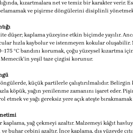
ğında, kızartmalara net ve temiz bir karakter verir. Es
rlamamak ve pişirme döngülerini disiplinli yönetmekt
ntığı
ite düşer; kaplama yüzeyine etkin biçimde yayılır. Anca
ular hızla kaybolur ve istenmeyen kokular oluşabilir. 
–175 °C bandını korumak, çoğu yüzeysel kızartma için
a Memecik’in yeşil taze çizgisi korunur.
öngü
öngülerde, küçük partilerle çalıştırılmalıdır. Belirgin 
azla köpük, yağın yenilenme zamanını işaret eder. Pişi
rol etmek ve yağı gereksiz yere açık ateşte bırakmamak 
netimi
 kaplama, yağ çekmeyi azaltır. Malzemeyi kâğıt havluy
ve buhar cebini azaltır. İnce kaplama, dış yüzeyde çıtı