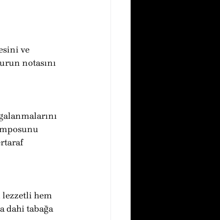
sini ve 
burun notasını 
algalanmalarını 
temposunu 
rtaraf 
 lezzetli hem 
a dahi tabağa 