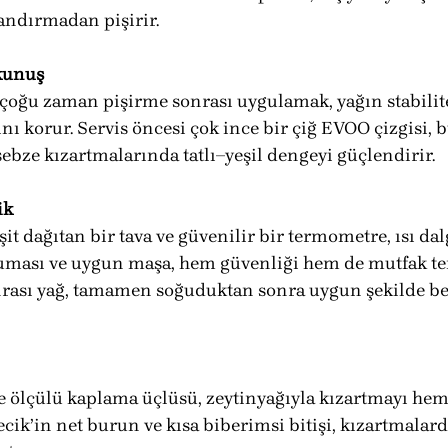
landırmadan pişirir.
okunuş
çoğu zaman pişirme sonrası uygulamak, yağın stabilite
nı korur. Servis öncesi çok ince bir çiğ EVOO çizgisi, 
e sebze kızartmalarında tatlı–yeşil dengeyi güçlendirir.
ik
eşit dağıtan bir tava ve güvenilir bir termometre, ısı d
oruması ve uygun maşa, hem güvenliği hem de mutfak 
onrası yağ, tamamen soğuduktan sonra uygun şekilde be
ve ölçülü kaplama üçlüsü, zeytinyağıyla kızartmayı hem
cik’in net burun ve kısa biberimsi bitişi, kızartmalard