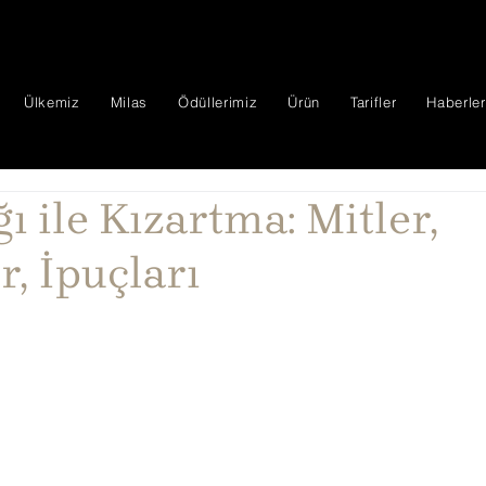
Ülkemiz
Milas
Ödüllerimiz
Ürün
Tarifler
Haberler
ı ile Kızartma: Mitler,
r, İpuçları