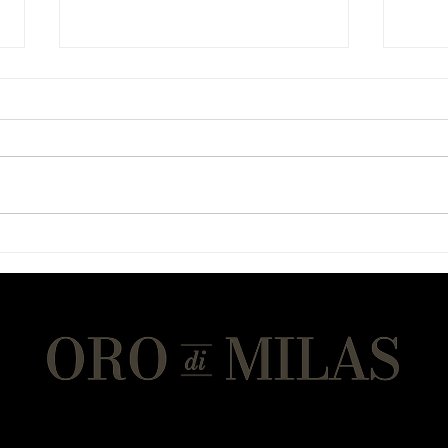
Tavuktan Sandviç Ekmeği
Kusu
Form
Sıra
Bir Eminems Zeytinyağı markası