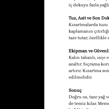
iç dokuyu fazla yağ
Tuz, Asit ve Son D
Kızartmalarda tuzu 
kaplamanın çıtırlığı
taze tutar; özellikl
Ekipman ve Güvenl
Kalın tabanlı, ısıyı 
azaltır. Sıçrama k
artırır. Kızartma s
edilmelidir.
Sonuç
Doğru ısı, taze yağ 
de temiz kılar. Meme