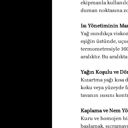
ekipmanla kullanıldı
duman noktasına zo
Isı Yönetiminin Ma
Yağ ısındıkça viskoz
eşiğin üstünde, uçuc
termometresiyle 160
aralıktır. Bu aralıkt
Yağın Koşulu ve D
Kızartma yağı kısa d
koku veya yüzeyde f
tavanın ısısını kont
Kaplama ve Nem Yö
Kuru ve homojen bir
başlamak, sıçramayı 