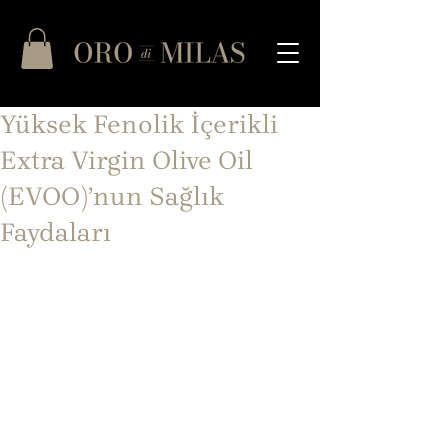
Yüksek Fenolik İçerikli
Extra Virgin Olive Oil
(EVOO)’nun Sağlık
Faydaları