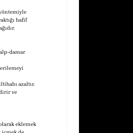
 yöntemiyle 
ktığı hafif 
ağıdır.
 kalp-damar 
erilemeyi 
tihabı azaltır.
irir ve 
olarak eklemek 
k içmek de 