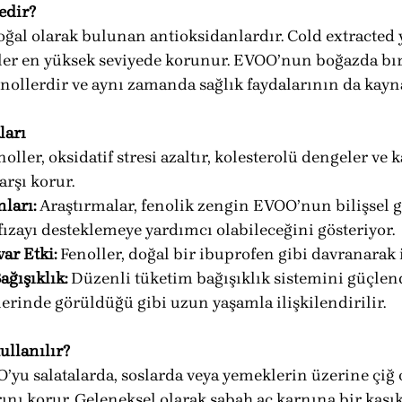
edir?
doğal olarak bulunan antioksidanlardır. Cold extracted
ler en yüksek seviyede korunur. EVOO’nun boğazda bıra
enollerdir ve aynı zamanda sağlık faydalarının da kayn
ları
noller, oksidatif stresi azaltır, kolesterolü dengeler ve
arşı korur.
ları:
 Araştırmalar, fenolik zengin EVOO’nun bilişsel g
ızayı desteklemeye yardımcı olabileceğini gösteriyor.
ar Etki:
 Fenoller, doğal bir ibuprofen gibi davranarak il
ğışıklık:
 Düzenli tüketim bağışıklık sistemini güçlend
erinde görüldüğü gibi uzun yaşamla ilişkilendirilir.
llanılır?
’yu salatalarda, soslarda veya yemeklerin üzerine çiğ 
ını korur. Geleneksel olarak sabah aç karnına bir kaşı