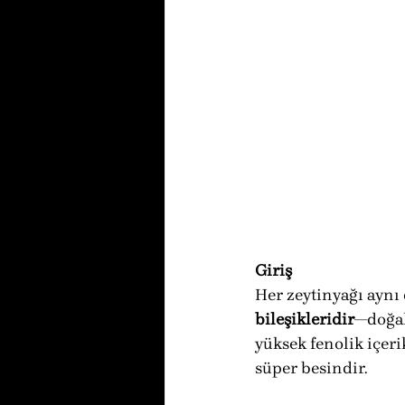
Giriş
Her zeytinyağı aynı 
bileşikleridir
—doğal
yüksek fenolik içeri
süper besindir.