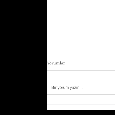
Yorumlar
Bir yorum yazın...
Limonlu Çatlak Kurabiye