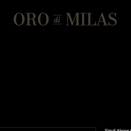
Bir Eminems Zeytinyağı markası
Adres
Eminems Zeytinyağı Fabrikası
Zeytinyağı Fabrikası, Mağaza, Kafe, Restoran, Etkinlikler
Milas-Söke
Karayolu üzerinde
Ekindere Mah. Merkez 47 Cd. No.112
Milas - Muğla
Şimdi Abone 