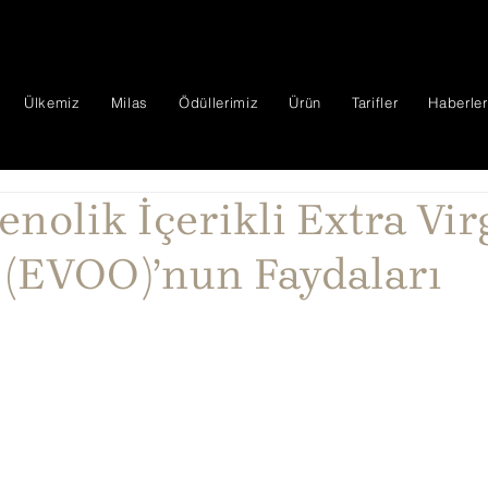
Ülkemiz
Milas
Ödüllerimiz
Ürün
Tarifler
Haberler
enolik İçerikli Extra Vir
l (EVOO)’nun Faydaları