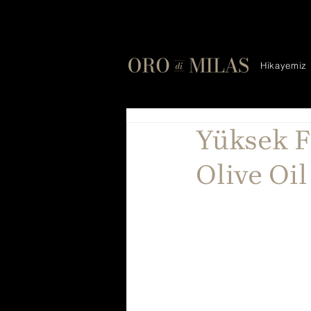
Hikayemiz
Yüksek F
Olive Oi