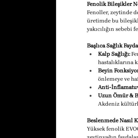
Fenolik Bileşikler N
Fenoller, zeytinde 
üretimde bu bileşik
yakıcılığın sebebi f
Başlıca Sağlık Fayda
Kalp Sağlığı:
 Fe
hastalıklarına k
Beyin Fonksiyon
önlemeye ve haf
Anti-İnflamatuv
Uzun Ömür & Ba
Akdeniz kültürl
Beslenmede Nasıl Ku
Yüksek fenolik EVOO
zeytinyağın faydalar