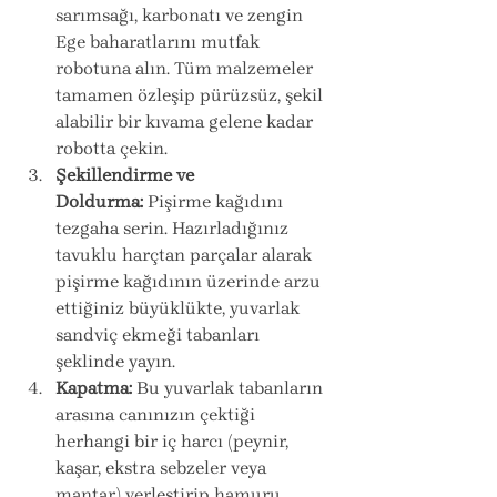
sarımsağı, karbonatı ve zengin 
Ege baharatlarını mutfak 
robotuna alın. Tüm malzemeler 
tamamen özleşip pürüzsüz, şekil 
alabilir bir kıvama gelene kadar 
robotta çekin.
Şekillendirme ve 
Doldurma:
 Pişirme kağıdını 
tezgaha serin. Hazırladığınız 
tavuklu harçtan parçalar alarak 
pişirme kağıdının üzerinde arzu 
ettiğiniz büyüklükte, yuvarlak 
sandviç ekmeği tabanları 
şeklinde yayın.
Kapatma:
 Bu yuvarlak tabanların 
arasına canınızın çektiği 
herhangi bir iç harcı (peynir, 
kaşar, ekstra sebzeler veya 
mantar) yerleştirip hamuru 