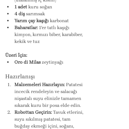
1 adet
 kuru soğan
4 diş
 sarımsak
Yarım çay kaşığı
 karbonat
Baharatlar:
 1'er tatlı kaşığı 
kimyon, kırmızı biber, karabiber, 
kekik ve tuz
Üzeri İçin:
Oro di Milas
 zeytinyağı
Hazırlanışı
Malzemeleri Hazırlayın:
 Patatesi 
incecik rendeleyin ve salacağı 
nişastalı suyu elinizle tamamen 
sıkarak kuru bir posa elde edin.
Robottan Geçirin:
 Tavuk etlerini, 
suyu sıkılmış patatesi, tam 
buğday ekmeği içini, soğanı, 