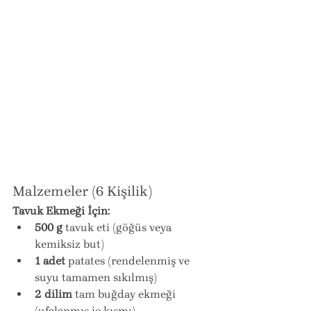
Malzemeler (6 Kişilik)
Tavuk Ekmeği İçin:
500 g
 tavuk eti (göğüs veya 
kemiksiz but)
1 adet
 patates (rendelenmiş ve 
suyu tamamen sıkılmış)
2 dilim
 tam buğday ekmeği 
(ufalanmış iç kısmı)