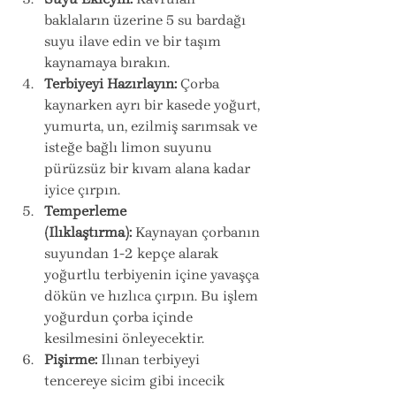
baklaların üzerine 5 su bardağı 
suyu ilave edin ve bir taşım 
kaynamaya bırakın.
Terbiyeyi Hazırlayın:
 Çorba 
kaynarken ayrı bir kasede yoğurt, 
yumurta, un, ezilmiş sarımsak ve 
isteğe bağlı limon suyunu 
pürüzsüz bir kıvam alana kadar 
iyice çırpın.
Temperleme 
(Ilıklaştırma):
 Kaynayan çorbanın 
suyundan 1-2 kepçe alarak 
yoğurtlu terbiyenin içine yavaşça 
dökün ve hızlıca çırpın. Bu işlem 
yoğurdun çorba içinde 
kesilmesini önleyecektir.
Pişirme:
 Ilınan terbiyeyi 
tencereye sicim gibi incecik 