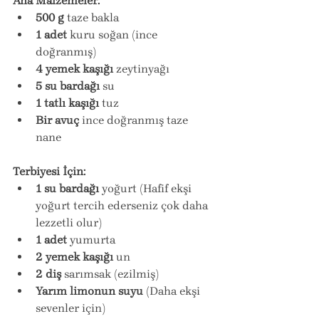
Ana Malzemeler:
500 g
 taze bakla
1 adet
 kuru soğan (ince 
doğranmış)
4 yemek kaşığı
 zeytinyağı
5 su bardağı
 su
1 tatlı kaşığı
 tuz
Bir avuç
 ince doğranmış taze 
nane
Terbiyesi İçin:
1 su bardağı
 yoğurt (Hafif ekşi 
yoğurt tercih ederseniz çok daha 
lezzetli olur)
1 adet
 yumurta
2 yemek kaşığı
 un
2 diş
 sarımsak (ezilmiş)
Yarım limonun suyu
 (Daha ekşi 
sevenler için)